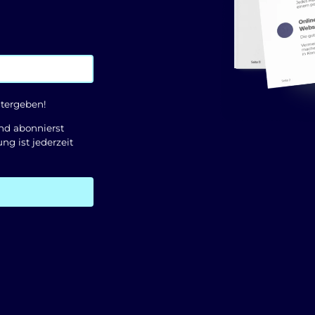
itergeben!
d abonnierst
g ist jederzeit