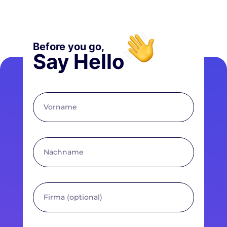
Before you go,
Say Hello
Vorname
Nachname
Firma
(optional)
E-