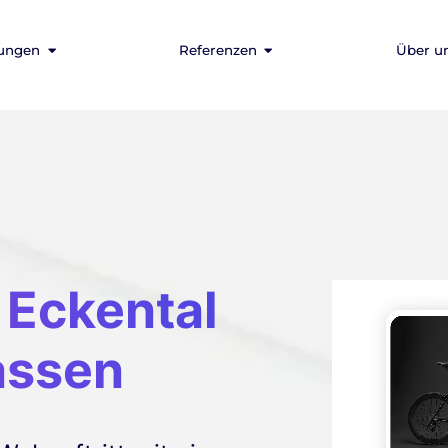
tungen
Referenzen
Über u
 Eckental
lassen