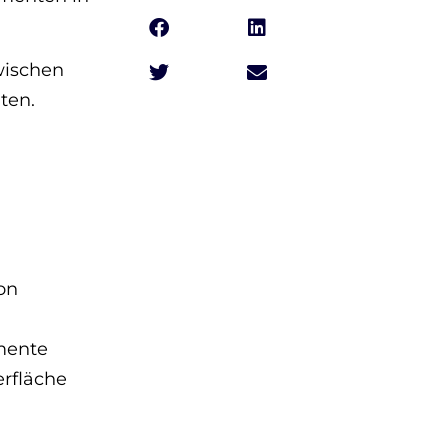
zwischen
ten.
on
mente
rfläche