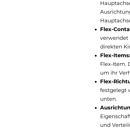
Hauptachse 
Ausrichtun
Hauptachs
Flex-Conta
verwendet m
direkten K
Flex-Items
Flex-Item.
um ihr Verh
Flex-Richt
festgelegt 
unten.
Ausrichtun
Eigenschaft
und Verteil