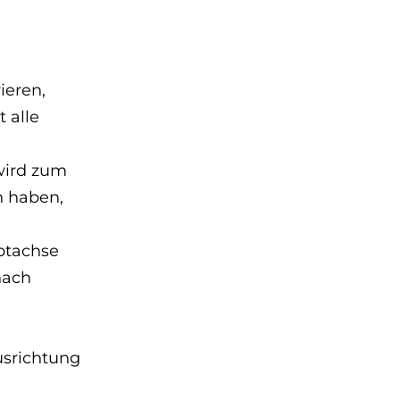
ieren,
 alle
wird zum
n haben,
uptachse
nach
usrichtung