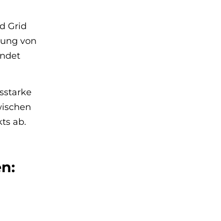
d Grid
dnung von
endet
sstarke
wischen
ts ab.
n: