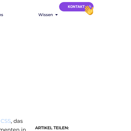
KONTAKT
ns
Wissen
n
CSS
, das
ARTIKEL TEILEN:
ementen in