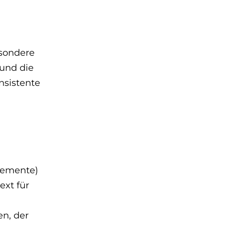
esondere
 und die
nsistente
Elemente)
ext für
en, der