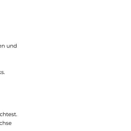
en und
s.
chtest.
Achse