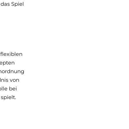
 das Spiel
flexiblen
zepten
Anordnung
nis von
lle bei
spielt.