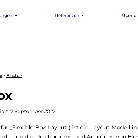
tungen
Referenzen
Über u
ar
/
Flexbox
ox
iert:
7 September 2023
 für „Flexible Box Layout“) ist ein Layout-Modell i
urde, um das Positionieren und Anordnen von El